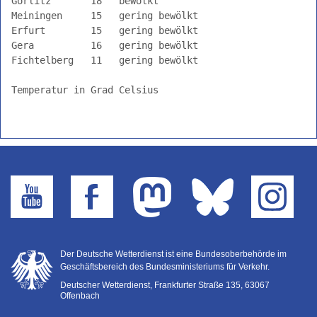
Görlitz       18   bewölkt                      

Südost
Meiningen     15   gering bewölkt               

Erfurt        15   gering bewölkt               

Südwest
Gera          16   gering bewölkt               

Seewetter
Fichtelberg   11   gering bewölkt               

Erklärungen
der
Temperatur in Grad Celsius

Piktogramme
Der Deutsche Wetterdienst ist eine Bundesoberbehörde im
Geschäftsbereich des Bundesministeriums für Verkehr.
Deutscher Wetterdienst, Frankfurter Straße 135, 63067
Offenbach