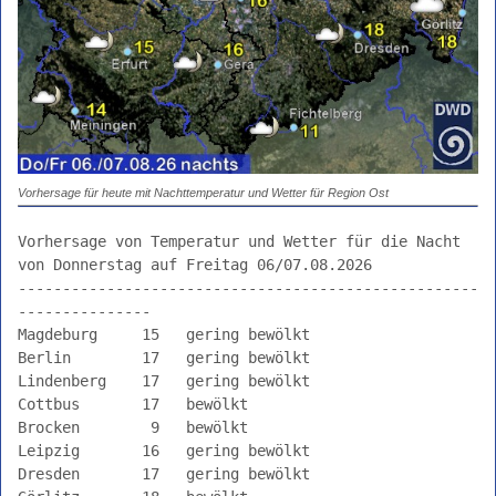
Vorhersage
früh
mittag
spät
nacht
Bericht
SN
Vorhersage für heute mit Nachttemperatur und Wetter für Region Ost
Bericht
Vorhersage von Temperatur und Wetter für die Nacht 
ST
von Donnerstag auf Freitag 06/07.08.2026

Bericht
----------------------------------------------------
TH
---------------

Magdeburg     15   gering bewölkt               

morgen
Berlin        17   gering bewölkt               

übermorgen
Lindenberg    17   gering bewölkt               

4.
Cottbus       17   bewölkt                      

Tag
Brocken        9   bewölkt                      

Leipzig       16   gering bewölkt               

aktueller
Dresden       17   gering bewölkt               

Trend