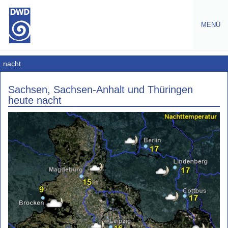
MENÜ
Wetter
nacht
Deutschlandwetter
Sachsen, Sachsen-Anhalt und Thüringen
heute nacht
Regionenwetter
Nordwest
Nordost
West
West
(Mitte)
Ost
heute-
aktuell
heute-