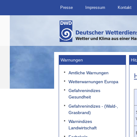
Presse
Impressum
Kontakt
Warnungen
Hi
Amtliche Warnungen
Wetterwarnungen Europa
Gefahrenindizes
Gesundheit
Gefahrenindizes - (Wald-,
Grasbrand)
Warnindizes
Landwirtschaft
Farbskala