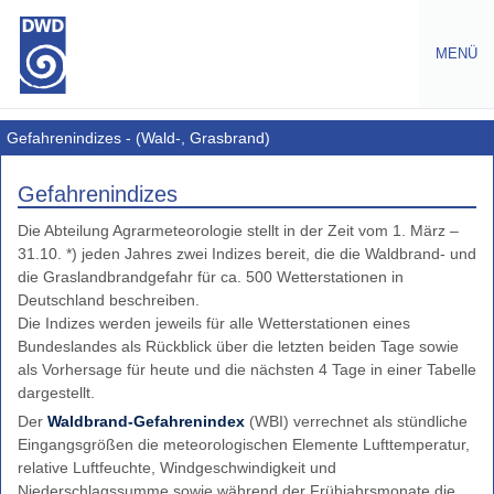
MENÜ
Warnungen
Gefahrenindizes - (Wald-, Grasbrand)
Amtliche
Gefahrenindizes
Warnungen
Die Abteilung Agrarmeteorologie stellt in der Zeit vom 1. März –
Wetterwarnungen
31.10. *) jeden Jahres zwei Indizes bereit, die die Waldbrand- und
Europa
die Graslandbrandgefahr für ca. 500 Wetterstationen in
Gefahrenindizes
Deutschland beschreiben.
Gesundheit
Die Indizes werden jeweils für alle Wetterstationen eines
Bundeslandes als Rückblick über die letzten beiden Tage sowie
Gefahrenindizes
als Vorhersage für heute und die nächsten 4 Tage in einer Tabelle
-
dargestellt.
(Wald-,
Grasbrand)
Der
Waldbrand-Gefahrenindex
(WBI) verrechnet als stündliche
Eingangsgrößen die meteorologischen Elemente Lufttemperatur,
Waldbrand-
relative Luftfeuchte, Windgeschwindigkeit und
Gefahrenindex
Niederschlagssumme sowie während der Frühjahrsmonate die