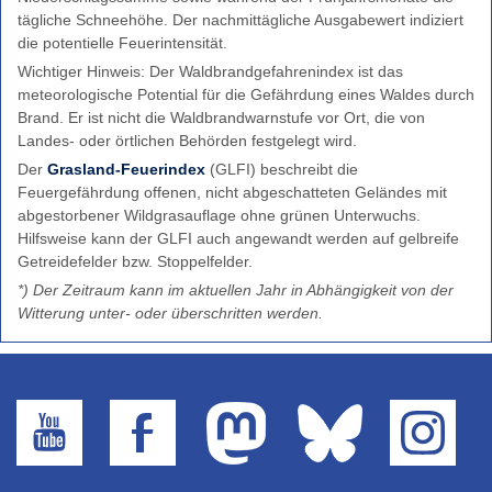
Grasland-
tägliche Schneehöhe. Der nachmittägliche Ausgabewert indiziert
Feuerindex
die potentielle Feuerintensität.
Warnindizes
Wichtiger Hinweis: Der Waldbrandgefahrenindex ist das
Landwirtschaft
meteorologische Potential für die Gefährdung eines Waldes durch
Brand. Er ist nicht die Waldbrandwarnstufe vor Ort, die von
Farbskala
Landes- oder örtlichen Behörden festgelegt wird.
Unwetterwarnkriterien
Der
Grasland-Feuerindex
(GLFI) beschreibt die
Wetterwarnkriterien
Feuergefährdung offenen, nicht abgeschatteten Geländes mit
abgestorbener Wildgrasauflage ohne grünen Unterwuchs.
Binnenseewarnungen
Hilfsweise kann der GLFI auch angewandt werden auf gelbreife
Küstenwarnungen
Getreidefelder bzw. Stoppelfelder.
Hitze-
*) Der Zeitraum kann im aktuellen Jahr in Abhängigkeit von der
und
Witterung unter- oder überschritten werden.
UV-
Warnungen
Windwarnskala
Hochwasserzentralen
Weitere
Partner