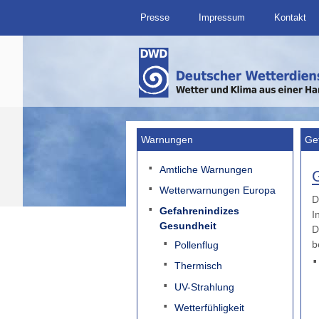
Presse
Impressum
Kontakt
Warnungen
Ge
Amtliche Warnungen
Wetterwarnungen Europa
D
Gefahrenindizes
I
Gesundheit
D
b
Pollenflug
Thermisch
UV-Strahlung
Wetterfühligkeit