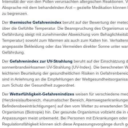
Intensität der von den Pollen verursachten allergischen Reaktionen.
Absprache mit dem behandelnden Arzt – gezielte Medikation können 
zu begrenzen.
Der
thermische Gefahrenindex
beruht auf der Bewertung der met
über die Gefühlte Temperatur. Die Beanspruchung des Organismus un
Gefährdung steigt mit zunehmender Abweichung vom Behaglichkeitsbe
Temperatur) sowohl zum Warmen als auch zum Kalten hin. Verhalten
angepasste Bekleidung oder das Vermeiden direkter Sonne unter wa
Gefährdung.
Der
Gefahrenindex zur UV-Strahlung
beruht auf der Einschätzung 
sonnenbrandwirksamen UV-Strahlung (UV-Index). Die berechneten W
leichteren Beurteilung der gesundheitlichen Risiken in Gefahrenbere
sind in Anlehnung an die Empfehlungen der Weltgesundheitsorgan
zum Schutz der Gesundheit zugeordnet.
Der
Wetterfühligkeit-Gefahrenindizes
weisen für verschiedene med
(Herzkreislaufbereich, rheumatischer Bereich, Atemwegserkrankunge
Befindensbeeinträchtigungen) auf den vom Wetter zu erwartenden St
Organismus (Biotropie) hin. Der gesunde Organismus vollzieht die
Anpassungen meist unbemerkt. Bei Personen mit Erkrankungen oder
Regulationsfähigkeit können sich diese Anpassungsvorgänge durch 