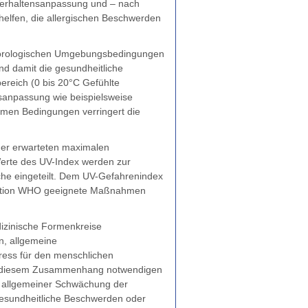
 Verhaltensanpassung und – nach
helfen, die allergischen Beschwerden
eorologischen Umgebungsbedingungen
d damit die gesundheitliche
reich (0 bis 20°C Gefühlte
sanpassung wie beispielsweise
rmen Bedingungen verringert die
der erwarteten maximalen
erte des UV-Index werden zur
iche eingeteilt. Dem UV-Gefahrenindex
isation WHO geeignete Maßnahmen
izinische Formenkreise
n, allgemeine
ress für den menschlichen
 in diesem Zusammenhang notwendigen
 allgemeiner Schwächung der
gesundheitliche Beschwerden oder