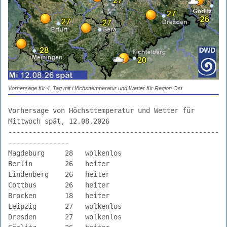
Vorhersage
morgen
übermorgen
4.
Tag
früh
spät
Vorhersage für 4. Tag mit Höchsttemperatur und Wetter für Region Ost
Bericht
Vorhersage von Höchsttemperatur und Wetter für 
SN
Mittwoch spät, 12.08.2026

Bericht
----------------------------------------------------
ST
---------------

Magdeburg     28   wolkenlos                    

Bericht
Berlin        26   heiter                       

TH
Lindenberg    26   heiter                       

aktueller
Cottbus       26   heiter                       

Trend
Brocken       18   heiter                       

Südost
Leipzig       27   wolkenlos                    

Dresden       27   wolkenlos                    

Südwest