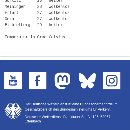
Görlitz       26   heiter                       

Seewetter
Meiningen     28   wolkenlos                    

Erfurt        27   wolkenlos                    

Erklärungen
Gera          27   wolkenlos                    

der
Fichtelberg   20   heiter                       

Piktogramme
Temperatur in Grad Celsius

Der Deutsche Wetterdienst ist eine Bundesoberbehörde im
Geschäftsbereich des Bundesministeriums für Verkehr.
Deutscher Wetterdienst, Frankfurter Straße 135, 63067
Offenbach