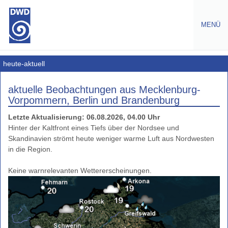
MENÜ
Wetter
heute-aktuell
Deutschlandwetter
aktuelle Beobachtungen aus Mecklenburg-
Vorpommern, Berlin und Brandenburg
Regionenwetter
Nordwest
Letzte Aktualisierung: 06.08.2026, 04.00 Uhr
Nordost
Hinter der Kaltfront eines Tiefs über der Nordsee und
Skandinavien strömt heute weniger warme Luft aus Nordwesten
heute-
in die Region.
aktuell
Radarbild
heute-
Vorhersage
morgen
übermorgen