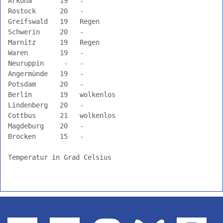
Arkona       19   -                                   

Rostock      20   -                                

Greifswald   19   Regen                            

Schwerin     20   -                                

Marnitz      19   Regen                            

Waren        19   -                                

Neuruppin     -   -                                

Angermünde   19   -                                

Potsdam      20   -                                

Berlin       19   wolkenlos                        

Lindenberg   20   -                                

Cottbus      21   wolkenlos                        

Magdeburg    20   -                                

Brocken      15   -                                

Temperatur in Grad Celsius
