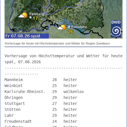
aktuell
heute-
Vorhersage
früh
mittag
spät
Vorhersage für heute mit Höchsttemperatur und Wetter für Region Suedwest
nacht
Vorhersage von Höchsttemperatur und Wetter für heute 
Bericht
spät, 07.08.2026

BW
----------------------------------------------------
---------------

morgen
Mannheim             28   heiter                       

übermorgen
Weinbiet             25   heiter                       

4.
Karlsruhe-Rheinst.   29   wolkenlos                    

Tag
Öhringen             29   heiter                       

Stuttgart            27   heiter                       

aktueller
Stötten              25   heiter                       

Trend
Lahr                 29   heiter                       

Seewetter
Freudenstadt         24   heiter                       
