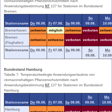
clomazonehaltigen Pflanzenschutzmitteln nach
Anwendungsbestimmung
NT
127 für Stationen im Bundesland
Bremen.
So
Mo
Stationsname
Do
06.08.
Fr
07.08.
Sa
08.08.
09.08.
10.08
Bremerhaven
zeitweise
möglich
zeitweise
verboten
zeitwei
Bremen
zeitweise
zeitweise
verboten
verboten
verbot
(Flughafen)
Stationsname
Do
06.08.
Fr
07.08.
Sa
08.08.
So
Mo
09.08.
10.08
Bundesland Hamburg
Tabelle 7: Temperaturbedingte Anwendungserlaubnis von
clomazonehaltigen Pflanzenschutzmitteln nach
Anwendungsbestimmung
NT
127 für Stationen im Bundesland
Hamburg.
So
Mo
Stationsname
Do
06.08.
Fr
07.08.
Sa
08.08.
09.08.
10.08.
Hamburg
zeitweise
zeitweise
verboten
verboten
verbot