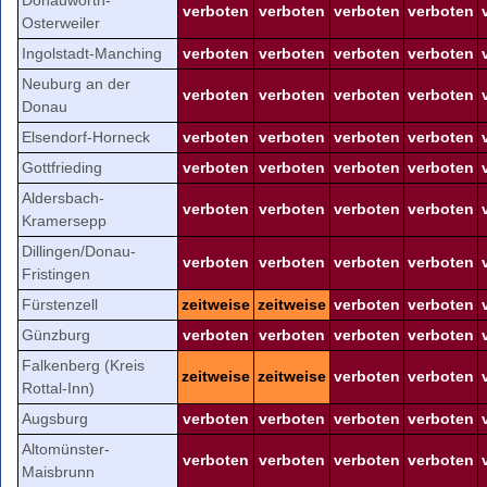
verboten
verboten
verboten
verboten
Osterweiler
Ingolstadt-Manching
verboten
verboten
verboten
verboten
Neuburg an der
verboten
verboten
verboten
verboten
Donau
Elsendorf-Horneck
verboten
verboten
verboten
verboten
Gottfrieding
verboten
verboten
verboten
verboten
Aldersbach-
verboten
verboten
verboten
verboten
Kramersepp
Dillingen/Donau-
verboten
verboten
verboten
verboten
Fristingen
Fürstenzell
zeitweise
zeitweise
verboten
verboten
Günzburg
verboten
verboten
verboten
verboten
Falkenberg (Kreis
zeitweise
zeitweise
verboten
verboten
Rottal-Inn)
Augsburg
verboten
verboten
verboten
verboten
Altomünster-
verboten
verboten
verboten
verboten
Maisbrunn