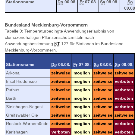
Stationsname
Do
06.08.
Fr
07.08.
Sa
08.08.
So
09.08
Bundesland Mecklenburg-Vorpommern
Tabelle 9: Temperaturbedingte Anwendungserlaubnis von
clomazonehaltigen Pflanzenschutzmitteln nach
Anwendungsbestimmung
NT
127 für Stationen im Bundesland
Mecklenburg-Vorpommern.
Stationsname
Do
06.08.
Fr
07.08.
Sa
08.08.
So
09.08.
Arkona
zeitweise
möglich
zeitweise
zeitweise
Insel Hiddensee
zeitweise
möglich
zeitweise
verboten
Putbus
zeitweise
möglich
zeitweise
verboten
Barth
zeitweise
möglich
zeitweise
verboten
Steinhagen-Negast
zeitweise
möglich
zeitweise
verboten
Greifswalder Oie
zeitweise
möglich
zeitweise
zeitweise
Rostock-Warnemünde
zeitweise
möglich
zeitweise
verboten
Karlshagen
verboten
möglich
zeitweise
verboten