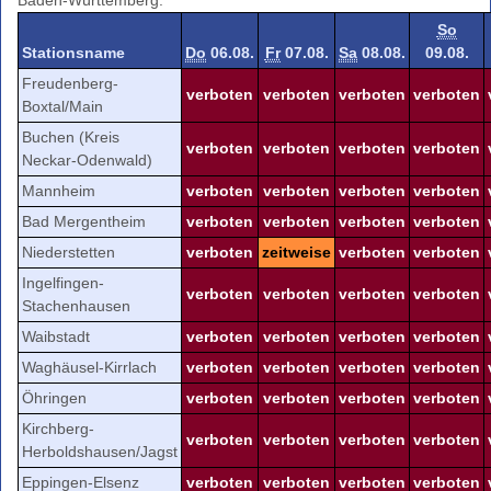
So
Stationsname
Do
06.08.
Fr
07.08.
Sa
08.08.
09.08.
Freudenberg-
verboten
verboten
verboten
verboten
Boxtal/Main
Buchen (Kreis
verboten
verboten
verboten
verboten
Neckar-Odenwald)
Mannheim
verboten
verboten
verboten
verboten
Bad Mergentheim
verboten
verboten
verboten
verboten
Niederstetten
verboten
zeitweise
verboten
verboten
Ingelfingen-
verboten
verboten
verboten
verboten
Stachenhausen
Waibstadt
verboten
verboten
verboten
verboten
Waghäusel-Kirrlach
verboten
verboten
verboten
verboten
Öhringen
verboten
verboten
verboten
verboten
Kirchberg-
verboten
verboten
verboten
verboten
Herboldshausen/Jagst
Eppingen-Elsenz
verboten
verboten
verboten
verboten