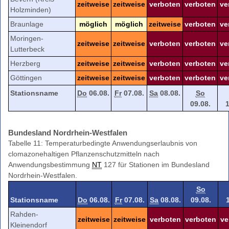
zeitweise
zeitweise
verboten
verboten
ve
Holzminden)
Braunlage
möglich
möglich
zeitweise
verboten
ve
Moringen-
zeitweise
zeitweise
verboten
verboten
ve
Lutterbeck
Herzberg
zeitweise
zeitweise
verboten
verboten
ve
Göttingen
zeitweise
zeitweise
verboten
verboten
ve
Stationsname
Do
06.08.
Fr
07.08.
Sa
08.08.
So
09.08.
1
Bundesland Nordrhein-Westfalen
Tabelle 11: Temperaturbedingte Anwendungserlaubnis von
clomazonehaltigen Pflanzenschutzmitteln nach
Anwendungsbestimmung
NT
127 für Stationen im Bundesland
Nordrhein-Westfalen.
So
Stationsname
Do
06.08.
Fr
07.08.
Sa
08.08.
09.08.
Rahden-
zeitweise
zeitweise
verboten
verboten
ve
Kleinendorf