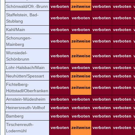
Schönwald/Ofr.-Brunn
verboten
zeitweise
verboten
verboten
Staffelstein, Bad-
verboten
verboten
verboten
verboten
Stublang
Kahl/Main
verboten
verboten
verboten
verboten
Schonungen-
verboten
zeitweise
verboten
verboten
Mainberg
Wunsiedel-
verboten
zeitweise
verboten
verboten
Schönbrunn
Lohr-Halsbach/Main
verboten
verboten
verboten
verboten
Neuhütten/Spessart
verboten
zeitweise
verboten
verboten
Fichtelberg-
verboten
zeitweise
verboten
verboten
Hüttstadl/Oberfranken
Arnstein-Müdesheim
verboten
verboten
verboten
verboten
Heinersreuth-Vollhof
verboten
verboten
verboten
verboten
Bamberg
verboten
verboten
verboten
verboten
Tirschenreuth-
verboten
zeitweise
verboten
verboten
Lodermühl