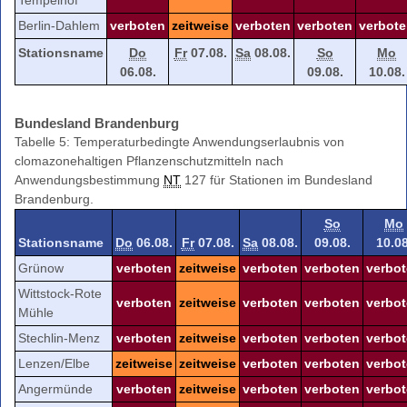
Tempelhof
Berlin-Dahlem
verboten
zeitweise
verboten
verboten
verbot
Stationsname
Do
Fr
07.08.
Sa
08.08.
So
Mo
06.08.
09.08.
10.08.
Bundesland Brandenburg
Tabelle 5: Temperaturbedingte Anwendungserlaubnis von
clomazonehaltigen Pflanzenschutzmitteln nach
Anwendungsbestimmung
NT
127 für Stationen im Bundesland
Brandenburg.
So
Mo
Stationsname
Do
06.08.
Fr
07.08.
Sa
08.08.
09.08.
10.08
Grünow
verboten
zeitweise
verboten
verboten
verbo
Wittstock-Rote
verboten
zeitweise
verboten
verboten
verbo
Mühle
Stechlin-Menz
verboten
zeitweise
verboten
verboten
verbo
Lenzen/Elbe
zeitweise
zeitweise
verboten
verboten
verbo
Angermünde
verboten
zeitweise
verboten
verboten
verbo