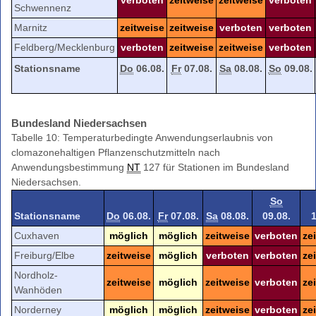
verboten
zeitweise
zeitweise
verboten
Schwennenz
Marnitz
zeitweise
zeitweise
verboten
verboten
Feldberg/Mecklenburg
verboten
zeitweise
zeitweise
verboten
Stationsname
Do
06.08.
Fr
07.08.
Sa
08.08.
So
09.08.
Bundesland Niedersachsen
Tabelle 10: Temperaturbedingte Anwendungserlaubnis von
clomazonehaltigen Pflanzenschutzmitteln nach
Anwendungsbestimmung
NT
127 für Stationen im Bundesland
Niedersachsen.
So
Stationsname
Do
06.08.
Fr
07.08.
Sa
08.08.
09.08.
1
Cuxhaven
möglich
möglich
zeitweise
verboten
ze
Freiburg/Elbe
zeitweise
möglich
verboten
verboten
ze
Nordholz-
zeitweise
möglich
zeitweise
verboten
ze
Wanhöden
Norderney
möglich
möglich
zeitweise
verboten
ze