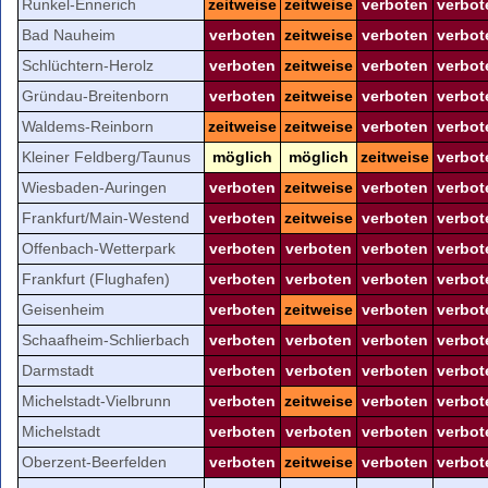
Runkel-Ennerich
zeitweise
zeitweise
verboten
verbot
Bad Nauheim
verboten
zeitweise
verboten
verbot
Schlüchtern-Herolz
verboten
zeitweise
verboten
verbot
Gründau-Breitenborn
verboten
zeitweise
verboten
verbot
Waldems-Reinborn
zeitweise
zeitweise
verboten
verbot
Kleiner Feldberg/Taunus
möglich
möglich
zeitweise
verbot
Wiesbaden-Auringen
verboten
zeitweise
verboten
verbot
Frankfurt/Main-Westend
verboten
zeitweise
verboten
verbot
Offenbach-Wetterpark
verboten
verboten
verboten
verbot
Frankfurt (Flughafen)
verboten
verboten
verboten
verbot
Geisenheim
verboten
zeitweise
verboten
verbot
Schaafheim-Schlierbach
verboten
verboten
verboten
verbot
Darmstadt
verboten
verboten
verboten
verbot
Michelstadt-Vielbrunn
verboten
zeitweise
verboten
verbot
Michelstadt
verboten
verboten
verboten
verbot
Oberzent-Beerfelden
verboten
zeitweise
verboten
verbot