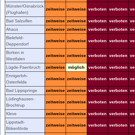
Münster/Osnabrück
zeitweise
zeitweise
verboten
verboten
ve
(Flughafen)
Bad Salzuflen
zeitweise
zeitweise
verboten
verboten
ve
Ahaus
zeitweise
zeitweise
verboten
verboten
ve
Bielefeld-
zeitweise
zeitweise
verboten
verboten
ve
Deppendorf
Borken in
zeitweise
zeitweise
verboten
verboten
ve
Westfalen
Lügde-Paenbruch
zeitweise
möglich
verboten
verboten
ve
Ennigerloh-
zeitweise
zeitweise
verboten
verboten
ve
Ostenfelde
Bad Lippspringe
zeitweise
zeitweise
verboten
verboten
ve
Lüdinghausen-
zeitweise
zeitweise
verboten
verboten
ve
Brochtrup
Kleve
zeitweise
zeitweise
verboten
verboten
ve
Lippstadt-
zeitweise
zeitweise
verboten
verboten
ve
Bökenförde