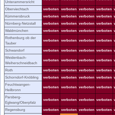
Unterammersricht
Oberviechtach
verboten
verboten
verboten
verboten
Kümmersbruck
verboten
verboten
verboten
verboten
Nürnberg-Netzstall
verboten
verboten
verboten
verboten
Waldmünchen
verboten
verboten
verboten
verboten
Rothenburg ob der
verboten
verboten
verboten
verboten
Tauber
Schwandorf
verboten
verboten
verboten
verboten
Weidenbach-
verboten
verboten
verboten
verboten
Weiherschneidbach
Roth
verboten
verboten
verboten
verboten
Schorndorf-Knöbling
verboten
verboten
verboten
verboten
Feuchtwangen-
verboten
verboten
verboten
verboten
Heilbronn
Parsberg-
verboten
verboten
verboten
verboten
Eglwang/Oberpfalz
Regensburg
verboten
verboten
verboten
verboten