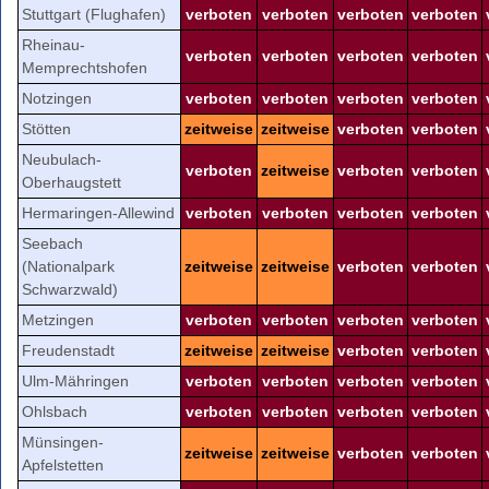
Stuttgart (Flughafen)
verboten
verboten
verboten
verboten
Rheinau-
verboten
verboten
verboten
verboten
Memprechtshofen
Notzingen
verboten
verboten
verboten
verboten
Stötten
zeitweise
zeitweise
verboten
verboten
Neubulach-
verboten
zeitweise
verboten
verboten
Oberhaugstett
Hermaringen-Allewind
verboten
verboten
verboten
verboten
Seebach
(Nationalpark
zeitweise
zeitweise
verboten
verboten
Schwarzwald)
Metzingen
verboten
verboten
verboten
verboten
Freudenstadt
zeitweise
zeitweise
verboten
verboten
Ulm-Mähringen
verboten
verboten
verboten
verboten
Ohlsbach
verboten
verboten
verboten
verboten
Münsingen-
zeitweise
zeitweise
verboten
verboten
Apfelstetten