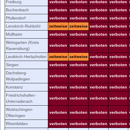
Freiburg
verboten
verboten
verboten
verboten
Buchenbach
verboten
verboten
verboten
verboten
Pfullendorf
verboten
verboten
verboten
verboten
Lenzkirch-Ruhbühl
zeitweise
zeitweise
verboten
verboten
Müllheim
verboten
verboten
verboten
verboten
Weingarten (Kreis
verboten
verboten
verboten
verboten
Ravensburg)
Leutkirch-Herlazhofen
zeitweise
zeitweise
verboten
verboten
Singen
verboten
verboten
verboten
verboten
Dachsberg-
verboten
verboten
verboten
verboten
Wolpadingen
Konstanz
verboten
verboten
verboten
verboten
Friedrichshafen-
verboten
verboten
verboten
verboten
Unterraderach
Wutöschingen-
verboten
verboten
verboten
verboten
Ofteringen
Rheinfelden
verboten
verboten
verboten
verboten