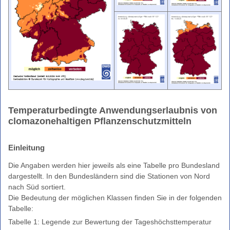
Enthalpie
Bodenfrost
Clomazone
Farbskala
Unwetterwarnkriterien
Wetterwarnkriterien
Binnenseewarnungen
Temperaturbedingte Anwendungserlaubnis von
Küstenwarnungen
clomazonehaltigen Pflanzenschutzmitteln
Hitze-
und
UV-
Einleitung
Warnungen
Die Angaben werden hier jeweils als eine Tabelle pro Bundesland
Windwarnskala
dargestellt. In den Bundesländern sind die Stationen von Nord
nach Süd sortiert.
Hochwasserzentralen
Die Bedeutung der möglichen Klassen finden Sie in der folgenden
Weitere
Tabelle:
Partner
Tabelle 1: Legende zur Bewertung der Tageshöchsttemperatur