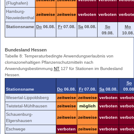
(Flughafen)
Hamburg-
zeitweise
zeitweise
verboten
verboten
verbot
Neuwiedenthal
Stationsname
Do
06.08.
Fr
07.08.
Sa
08.08.
So
Mo
09.08.
10.08.
Bundesland Hessen
Tabelle 8: Temperaturbedingte Anwendungserlaubnis von
clomazonehaltigen Pflanzenschutzmitteln nach
Anwendungsbestimmung
NT
127 für Stationen im Bundesland
Hessen.
So
Stationsname
Do
06.08.
Fr
07.08.
Sa
08.08.
09.08
Wesertal-Lippoldsberg
zeitweise
zeitweise
verboten
verbot
Twistetal-Mühlhausen
zeitweise
möglich
verboten
verbot
Schauenburg-
zeitweise
zeitweise
verboten
verbot
Elgershausen
Eschwege
verboten
zeitweise
verboten
verbot