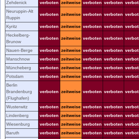
Zehdenick
verboten
zeitweise
verboten
verboten
verbo
Neuruppin-Alt
verboten
zeitweise
verboten
verboten
verbo
Ruppin
Kyritz
verboten
zeitweise
verboten
verboten
verbo
Heckelberg-
verboten
zeitweise
verboten
verboten
verbo
Brunow
Nauen-Berge
verboten
zeitweise
verboten
verboten
verbo
Manschnow
verboten
zeitweise
verboten
verboten
verbo
Müncheberg
verboten
zeitweise
verboten
verboten
verbo
Potsdam
verboten
zeitweise
verboten
verboten
verbo
Berlin
Brandenburg
verboten
zeitweise
verboten
verboten
verbo
(Flughafen)
Wusterwitz
verboten
zeitweise
verboten
verboten
verbo
Lindenberg
verboten
zeitweise
verboten
verboten
verbo
Wiesenburg
verboten
zeitweise
verboten
verboten
verbo
Baruth
verboten
zeitweise
verboten
verboten
verbo