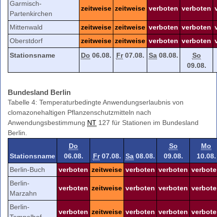
Garmisch-
zeitweise
zeitweise
verboten
verboten
Partenkirchen
Mittenwald
zeitweise
zeitweise
verboten
verboten
Oberstdorf
zeitweise
zeitweise
verboten
verboten
Stationsname
Do
06.08.
Fr
07.08.
Sa
08.08.
So
09.08.
Bundesland Berlin
Tabelle 4: Temperaturbedingte Anwendungserlaubnis von
clomazonehaltigen Pflanzenschutzmitteln nach
Anwendungsbestimmung
NT
127 für Stationen im Bundesland
Berlin.
Do
So
Mo
Stationsname
06.08.
Fr
07.08.
Sa
08.08.
09.08.
10.08.
Berlin-Buch
verboten
zeitweise
verboten
verboten
verbot
Berlin-
verboten
zeitweise
verboten
verboten
verbot
Marzahn
Berlin-
verboten
zeitweise
verboten
verboten
verbot