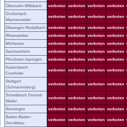
Obersulm-Willsbach
verboten
verboten
verboten
verboten
Großerlach-
verboten
verboten
verboten
verboten
Mannenweiler
Ellwangen-Rindelbach
verboten
verboten
verboten
verboten
Rheinstetten
verboten
verboten
verboten
verboten
Mühlacker
verboten
verboten
verboten
verboten
Sachsenheim
verboten
verboten
verboten
verboten
Pforzheim-Ispringen
verboten
verboten
verboten
verboten
Kaisersbach-
verboten
verboten
verboten
verboten
Cronhütte
Stuttgart
verboten
verboten
verboten
verboten
(Schnarrenberg)
Schwäbisch Gmünd-
verboten
verboten
verboten
verboten
Weiler
Renningen
verboten
verboten
verboten
verboten
Baden-Baden-
verboten
verboten
verboten
verboten
Geroldsau