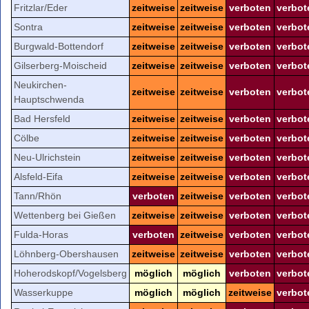
Fritzlar/Eder
zeitweise
zeitweise
verboten
verbot
Sontra
zeitweise
zeitweise
verboten
verbot
Burgwald-Bottendorf
zeitweise
zeitweise
verboten
verbot
Gilserberg-Moischeid
zeitweise
zeitweise
verboten
verbot
Neukirchen-
zeitweise
zeitweise
verboten
verbot
Hauptschwenda
Bad Hersfeld
zeitweise
zeitweise
verboten
verbot
Cölbe
zeitweise
zeitweise
verboten
verbot
Neu-Ulrichstein
zeitweise
zeitweise
verboten
verbot
Alsfeld-Eifa
zeitweise
zeitweise
verboten
verbot
Tann/Rhön
verboten
zeitweise
verboten
verbot
Wettenberg bei Gießen
zeitweise
zeitweise
verboten
verbot
Fulda-Horas
verboten
zeitweise
verboten
verbot
Löhnberg-Obershausen
zeitweise
zeitweise
verboten
verbot
Hoherodskopf/Vogelsberg
möglich
möglich
verboten
verbot
Wasserkuppe
möglich
möglich
zeitweise
verbot