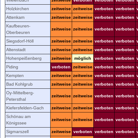
Holzkirchen
zeitweise
zeitweise
verboten
verboten
Attenkam
zeitweise
zeitweise
verboten
verboten
Kaufbeuren-
zeitweise
zeitweise
verboten
verboten
Oberbeuren
Siegsdorf-Höll
zeitweise
zeitweise
verboten
verboten
Altenstadt
zeitweise
zeitweise
verboten
verboten
Hohenpeißenberg
zeitweise
möglich
verboten
verboten
Piding
verboten
zeitweise
verboten
verboten
Kempten
zeitweise
zeitweise
verboten
verboten
Bad Kohlgrub
zeitweise
zeitweise
verboten
verboten
Oy-Mittelberg-
zeitweise
zeitweise
verboten
verboten
Petersthal
Kiefersfelden-Gach
zeitweise
zeitweise
verboten
verboten
Schönau am
zeitweise
zeitweise
verboten
verboten
Königssee
Sigmarszell
zeitweise
verboten
verboten
verboten