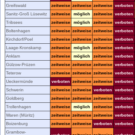
Greifswald
zeitweise
zeitweise
zeitweise
verboten
Sanitz-Groß Lüsewitz
zeitweise
möglich
zeitweise
verboten
Tribsees
zeitweise
möglich
zeitweise
verboten
Boltenhagen
zeitweise
zeitweise
zeitweise
verboten
Kirchdorf/Poel
zeitweise
zeitweise
zeitweise
verboten
Laage-Kronskamp
zeitweise
möglich
zeitweise
verboten
Anklam
zeitweise
möglich
zeitweise
verboten
Gülzow-Prüzen
zeitweise
zeitweise
zeitweise
verboten
Teterow
zeitweise
zeitweise
zeitweise
verboten
Ueckermünde
verboten
zeitweise
zeitweise
verboten
Schwerin
zeitweise
zeitweise
verboten
verboten
Goldberg
zeitweise
zeitweise
zeitweise
verboten
Trollenhagen
zeitweise
möglich
zeitweise
verboten
Waren (Müritz)
zeitweise
zeitweise
zeitweise
verboten
Boizenburg
zeitweise
zeitweise
verboten
verboten
Grambow-