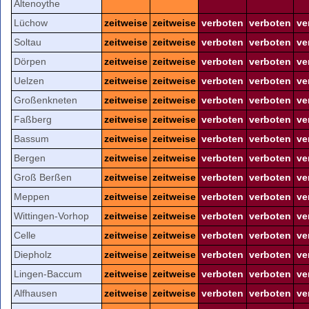
Altenoythe
Lüchow
zeitweise
zeitweise
verboten
verboten
ve
Soltau
zeitweise
zeitweise
verboten
verboten
ve
Dörpen
zeitweise
zeitweise
verboten
verboten
ve
Uelzen
zeitweise
zeitweise
verboten
verboten
ve
Großenkneten
zeitweise
zeitweise
verboten
verboten
ve
Faßberg
zeitweise
zeitweise
verboten
verboten
ve
Bassum
zeitweise
zeitweise
verboten
verboten
ve
Bergen
zeitweise
zeitweise
verboten
verboten
ve
Groß Berßen
zeitweise
zeitweise
verboten
verboten
ve
Meppen
zeitweise
zeitweise
verboten
verboten
ve
Wittingen-Vorhop
zeitweise
zeitweise
verboten
verboten
ve
Celle
zeitweise
zeitweise
verboten
verboten
ve
Diepholz
zeitweise
zeitweise
verboten
verboten
ve
Lingen-Baccum
zeitweise
zeitweise
verboten
verboten
ve
Alfhausen
zeitweise
zeitweise
verboten
verboten
ve