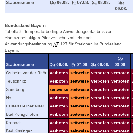
Stationsname
Do
06.08.
Fr
07.08.
Sa
08.08.
So
09.08.
Bundesland Bayern
Tabelle 3: Temperaturbedingte Anwendungserlaubnis von
clomazonehaltigen Pflanzenschutzmitteln nach
Anwendungsbestimmung
NT
127 für Stationen im Bundesland
Bayern.
So
Stationsname
Do
06.08.
Fr
07.08.
Sa
08.08.
09.08.
Ostheim vor der Rhön
verboten
zeitweise
verboten
verboten
Teuschnitz
verboten
zeitweise
verboten
verboten
Sandberg
zeitweise
zeitweise
verboten
verboten
Hof
verboten
zeitweise
verboten
verboten
Lautertal-Oberlauter
verboten
zeitweise
verboten
verboten
Bad Königshofen
verboten
zeitweise
verboten
verboten
Kronach
verboten
zeitweise
verboten
verboten
Bad Kissingen
verboten
zeitweise
verboten
verboten