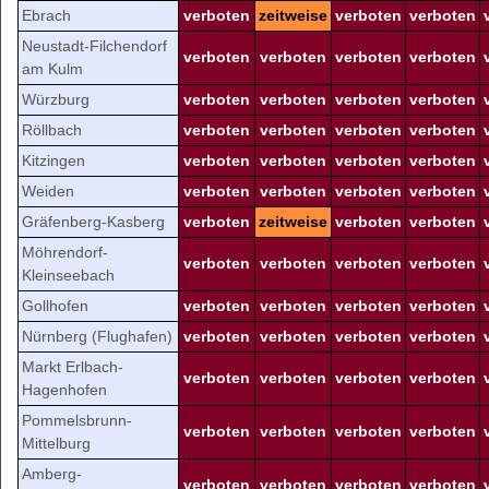
Ebrach
verboten
zeitweise
verboten
verboten
Neustadt-Filchendorf
verboten
verboten
verboten
verboten
am Kulm
Würzburg
verboten
verboten
verboten
verboten
Röllbach
verboten
verboten
verboten
verboten
Kitzingen
verboten
verboten
verboten
verboten
Weiden
verboten
verboten
verboten
verboten
Gräfenberg-Kasberg
verboten
zeitweise
verboten
verboten
Möhrendorf-
verboten
verboten
verboten
verboten
Kleinseebach
Gollhofen
verboten
verboten
verboten
verboten
Nürnberg (Flughafen)
verboten
verboten
verboten
verboten
Markt Erlbach-
verboten
verboten
verboten
verboten
Hagenhofen
Pommelsbrunn-
verboten
verboten
verboten
verboten
Mittelburg
Amberg-
verboten
verboten
verboten
verboten