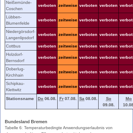
Neißemünde-
verboten
zeitweise
verboten
verboten
verbo
Coschen
Lübben-
verboten
zeitweise
verboten
verboten
verbo
Blumenfelde
Niedergörsdorf-
verboten
zeitweise
verboten
verboten
verbo
Langenlipsdorf
Cottbus
verboten
zeitweise
verboten
verboten
verbo
Holzdorf-
verboten
zeitweise
verboten
verboten
verbo
Bernsdorf
Doberlug-
verboten
zeitweise
verboten
verboten
verbo
Kirchhain
Schipkau-
verboten
zeitweise
verboten
verboten
verbo
Klettwitz
Stationsname
Do
06.08.
Fr
07.08.
Sa
08.08.
So
Mo
09.08.
10.08
Bundesland Bremen
Tabelle 6: Temperaturbedingte Anwendungserlaubnis von