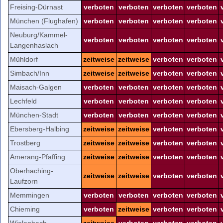
Freising-Dürnast
verboten
verboten
verboten
verboten
München (Flughafen)
verboten
verboten
verboten
verboten
Neuburg/Kammel-
verboten
verboten
verboten
verboten
Langenhaslach
Mühldorf
zeitweise
zeitweise
verboten
verboten
Simbach/Inn
zeitweise
zeitweise
verboten
verboten
Maisach-Galgen
verboten
verboten
verboten
verboten
Lechfeld
verboten
verboten
verboten
verboten
München-Stadt
verboten
verboten
verboten
verboten
Ebersberg-Halbing
zeitweise
zeitweise
verboten
verboten
Trostberg
zeitweise
zeitweise
verboten
verboten
Amerang-Pfaffing
zeitweise
zeitweise
verboten
verboten
Oberhaching-
zeitweise
zeitweise
verboten
verboten
Laufzorn
Memmingen
verboten
verboten
verboten
verboten
Chieming
verboten
zeitweise
verboten
verboten
Wielenbach
zeitweise
verboten
verboten
verboten