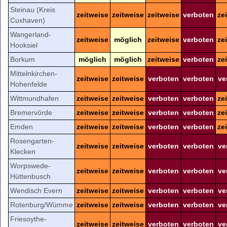
Steinau (Kreis
zeitweise
zeitweise
zeitweise
verboten
ze
Cuxhaven)
Wangerland-
zeitweise
möglich
zeitweise
verboten
ze
Hooksiel
Borkum
möglich
möglich
zeitweise
verboten
ze
Mittelnkirchen-
zeitweise
zeitweise
verboten
verboten
ve
Hohenfelde
Wittmundhafen
zeitweise
zeitweise
verboten
verboten
ze
Bremervörde
zeitweise
zeitweise
verboten
verboten
ze
Emden
zeitweise
zeitweise
verboten
verboten
ze
Rosengarten-
zeitweise
zeitweise
verboten
verboten
ve
Klecken
Worpswede-
zeitweise
zeitweise
verboten
verboten
ve
Hüttenbusch
Wendisch Evern
zeitweise
zeitweise
verboten
verboten
ve
Rotenburg/Wümme
zeitweise
zeitweise
verboten
verboten
ve
Friesoythe-
zeitweise
zeitweise
verboten
verboten
ve