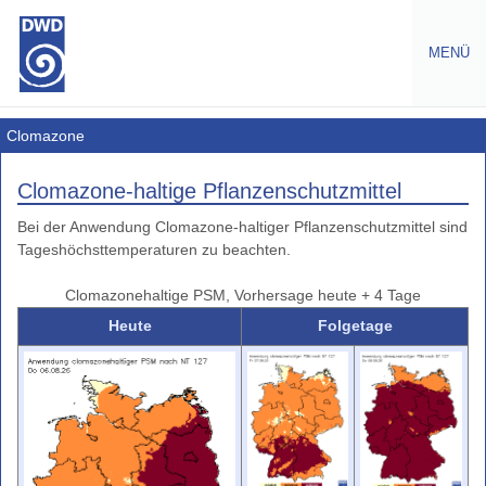
MENÜ
Warnungen
Clomazone
Amtliche
Clomazone-haltige Pflanzenschutzmittel
Warnungen
Bei der Anwendung Clomazone-haltiger Pflanzenschutzmittel sind
Wetterwarnungen
Tageshöchsttemperaturen zu beachten.
Europa
Gefahrenindizes
Clomazonehaltige PSM, Vorhersage heute + 4 Tage
Gesundheit
Heute
Folgetage
Gefahrenindizes
-
(Wald-,
Grasbrand)
Warnindizes
Landwirtschaft