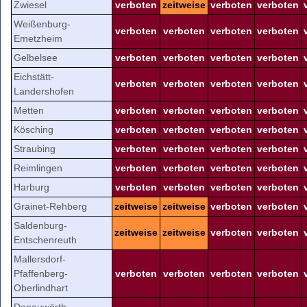
Zwiesel
verboten
zeitweise
verboten
verboten
Weißenburg-
verboten
verboten
verboten
verboten
Emetzheim
Gelbelsee
verboten
verboten
verboten
verboten
Eichstätt-
verboten
verboten
verboten
verboten
Landershofen
Metten
verboten
verboten
verboten
verboten
Kösching
verboten
verboten
verboten
verboten
Straubing
verboten
verboten
verboten
verboten
Reimlingen
verboten
verboten
verboten
verboten
Harburg
verboten
verboten
verboten
verboten
Grainet-Rehberg
zeitweise
zeitweise
verboten
verboten
Saldenburg-
zeitweise
zeitweise
verboten
verboten
Entschenreuth
Mallersdorf-
Pfaffenberg-
verboten
verboten
verboten
verboten
Oberlindhart
Donauwörth-