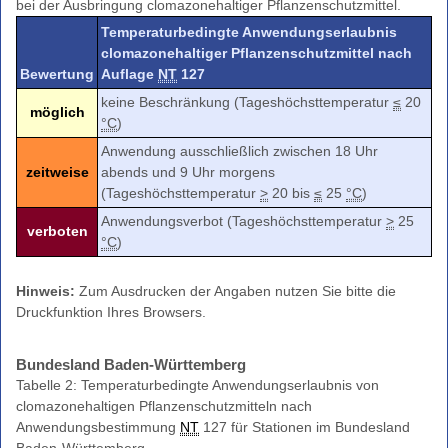
bei der Ausbringung clomazonehaltiger Pflanzenschutzmittel.
Temperaturbedingte Anwendungserlaubnis
clomazonehaltiger Pflanzenschutzmittel nach
Bewertung
Auflage
NT
127
keine Beschränkung (Tageshöchsttemperatur
≤
20
möglich
°C
)
Anwendung ausschließlich zwischen 18 Uhr
zeitweise
abends und 9 Uhr morgens
(Tageshöchsttemperatur
>
20 bis
≤
25
°C
)
Anwendungsverbot (Tageshöchsttemperatur
>
25
verboten
°C
)
Hinweis:
Zum Ausdrucken der Angaben nutzen Sie bitte die
Druckfunktion Ihres Browsers.
Bundesland Baden-Württemberg
Tabelle 2: Temperaturbedingte Anwendungserlaubnis von
clomazonehaltigen Pflanzenschutzmitteln nach
Anwendungsbestimmung
NT
127 für Stationen im Bundesland
Baden-Württemberg.