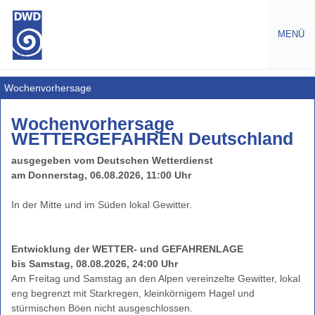
MENÜ
Warnungen
Wochenvorhersage
Amtliche
Wochenvorhersage
Warnungen
WETTERGEFAHREN Deutschland
Warnlagebericht
ausgegeben vom Deutschen Wetterdienst
Warntabelle
am Donnerstag, 06.08.2026, 11:00 Uhr
Wochenvorhersage
Wetterwarnungen
Europa
Gefahrenindizes
Entwicklung der WETTER- und GEFAHRENLAGE
Gesundheit
bis Samstag, 08.08.2026, 24:00 Uhr
Am Freitag und Samstag an den Alpen vereinzelte Gewitter, lokal
Gefahrenindizes
eng begrenzt mit Starkregen, kleinkörnigem Hagel und
-
stürmischen Böen nicht ausgeschlossen.
(Wald-,