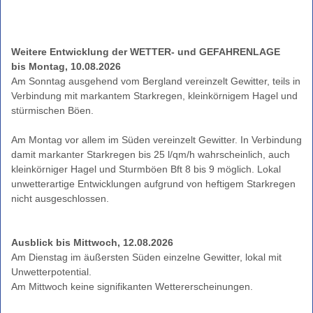
Grasbrand)
Warnindizes
Landwirtschaft
Weitere Entwicklung der WETTER- und GEFAHRENLAGE
bis Montag, 10.08.2026
Farbskala
Am Sonntag ausgehend vom Bergland vereinzelt Gewitter, teils in
Unwetterwarnkriterien
Verbindung mit markantem Starkregen, kleinkörnigem Hagel und
Wetterwarnkriterien
stürmischen Böen.
Binnenseewarnungen
Am Montag vor allem im Süden vereinzelt Gewitter. In Verbindung
Küstenwarnungen
damit markanter Starkregen bis 25 l/qm/h wahrscheinlich, auch
kleinkörniger Hagel und Sturmböen Bft 8 bis 9 möglich. Lokal
Hitze-
unwetterartige Entwicklungen aufgrund von heftigem Starkregen
und
UV-
Warnungen
Windwarnskala
Ausblick bis Mittwoch, 12.08.2026
Hochwasserzentralen
Am Dienstag im äußersten Süden einzelne Gewitter, lokal mit
Unwetterpotential.
Weitere
Partner