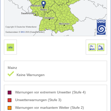
Grasbrand)
Warnindizes
Landwirtschaft
Farbskala
Copyright: © Deutscher Wetterdienst
Unwetterwarnkriterien
Geobasisdaten: ©
BKG
2015 (Daten verändert)
Wetterwarnkriterien
Binnenseewarnungen
Küstenwarnungen
Hitze-
und
Mainz
UV-
Keine Warnungen
Warnungen
Windwarnskala
Hochwasserzentralen
Warnungen vor extremem Unwetter (Stufe 4)
Weitere
Unwetterwarnungen (Stufe 3)
Partner
Warnungen vor markantem Wetter (Stufe 2)