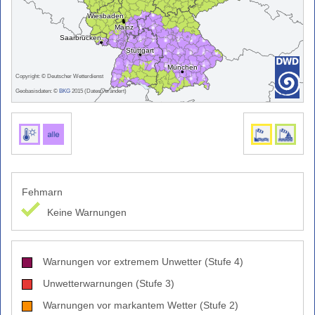
Grasbrand)
Warnindizes
Landwirtschaft
Farbskala
Copyright: © Deutscher Wetterdienst
Unwetterwarnkriterien
Geobasisdaten: ©
BKG
2015 (Daten verändert)
Wetterwarnkriterien
Binnenseewarnungen
Küstenwarnungen
Hitze-
und
Fehmarn
UV-
Keine Warnungen
Warnungen
Windwarnskala
Hochwasserzentralen
Warnungen vor extremem Unwetter (Stufe 4)
Weitere
Unwetterwarnungen (Stufe 3)
Partner
Warnungen vor markantem Wetter (Stufe 2)